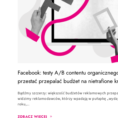
Facebook: testy A/B contentu organiczneg
przestać przepalać budżet na nietrafione k
Bądźmy szczerzy: większość budżetów reklamowych przepal
widzimy reklamodawców, którzy wpadają w pułapkę „wydaje m
roku,...
ZOBACZ WIĘCEJ