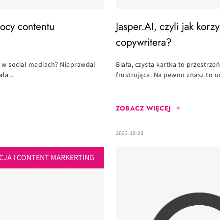
mocy contentu
Jasper.AI, czyli jak kor
copywritera?
ń w social mediach? Nieprawda!
Biała, czysta kartka to przestr
ła...
frustrująca. Na pewno znasz to uc
ZOBACZ WIĘCEJ
2023-10-23
CJA I CONTENT MARKERTING