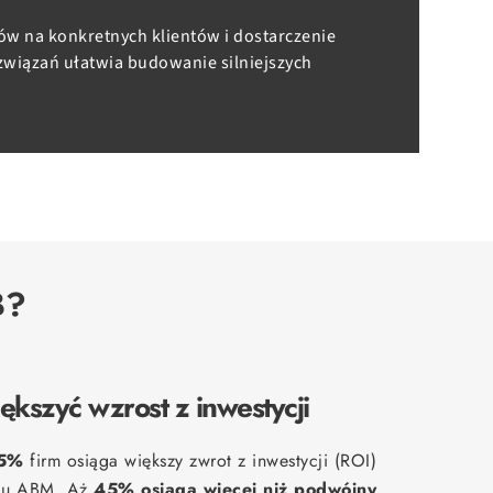
w na konkretnych klientów i dostarczenie
wiązań ułatwia budowanie silniejszych
B?
ększyć wzrost z inwestycji
5%
firm osiąga większy zwrot z inwestycji (ROI)
niu ABM. Aż
45% osiąga więcej niż podwójny