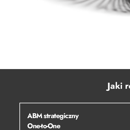
Jaki 
ABM strategiczny
One-to-One