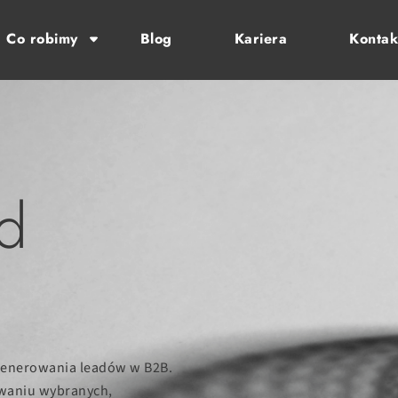
Co robimy
Blog
Kariera
Kontak
d
 generowania leadów w B2B.
owaniu wybranych,