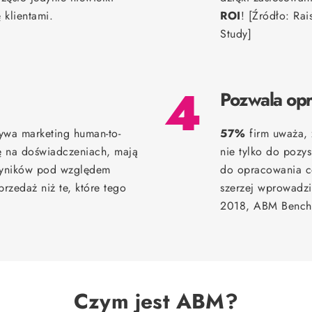
 klientami.
ROI
! [Źródło: R
Study]
4
Pozwala op
ywa marketing human-to-
57%
firm uważa,
ię na doświadczeniach, mają
nie tylko do pozys
 wyników pod względem
do opracowania c
rzedaż niż te, które tego
szerzej wprowadzi
2018, ABM Benchm
Czym jest ABM?