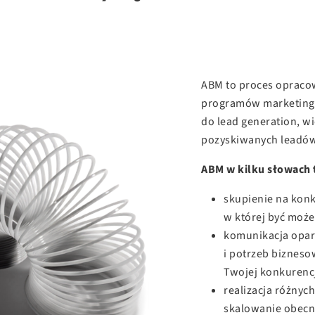
ABM to proces opraco
programów marketingo
do lead generation, wię
pozyskiwanych leadów,
ABM w kilku słowach 
skupienie na konk
w której być może 
komunikacja opar
i potrzeb bizneso
Twojej konkurencj
realizacja różnyc
skalowanie obecn