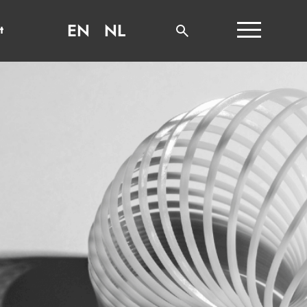
EN
NL
t