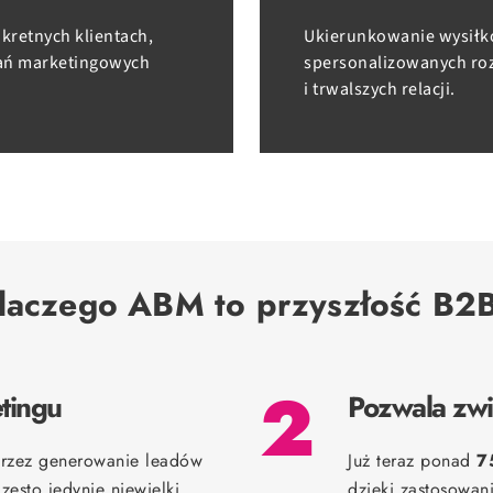
kretnych klientach,
Ukierunkowanie wysiłkó
ałań marketingowych
spersonalizowanych roz
i trwalszych relacji.
laczego ABM to przyszłość B2
2
tingu
Pozwala zwi
przez generowanie leadów
Już teraz ponad
7
Często jedynie niewielki
dzięki zastosowa