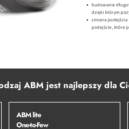
budowanie długofa
dzięki którym poz
zmiana podejścia 
podejście, które 
rodzaj ABM jest najlepszy dla C
ABM lite
One-to-Few