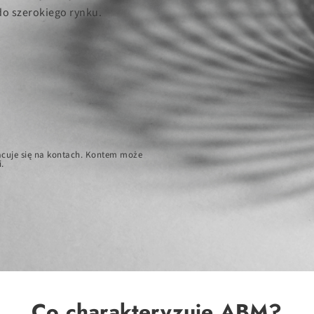
do szerokiego rynku.
pracuje się na kontach. Kontem może
.
Co charakteryzuje ABM?