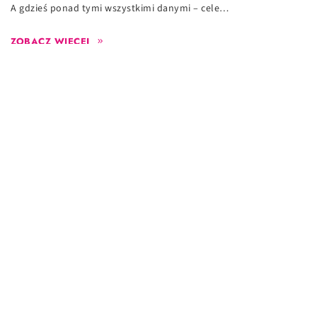
A gdzieś ponad tymi wszystkimi danymi – cele…
ZOBACZ WIĘCEJ
2023-04-06
Obserwuj nas na LinkedIn
STRATEGIA MARKI I KOMUNIKACJI
PŁATNE ŻRÓDŁA RUCHU
ANALITYKA INTERNETOWA
TWORZENIE STRON I APLIKACJI