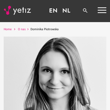
EN
NL
Home
O nas
Dominika Piotrowska