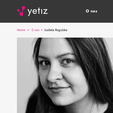
O nas
Home
O nas
Izabela Rogulska