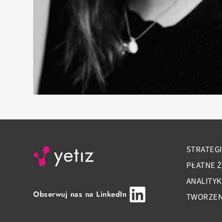
STRATEGI
PŁATNE 
ANALITY
Obserwuj nas na LinkedIn
TWORZENI