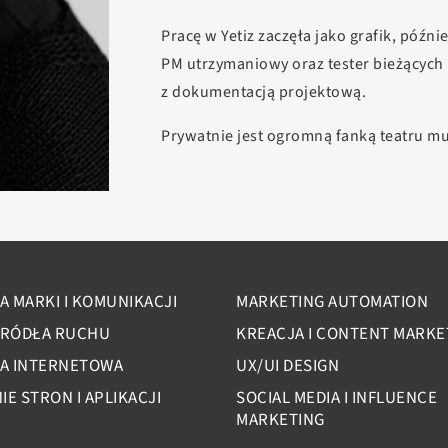
Pracę w Yetiz zaczęła jako grafik, późni
PM utrzymaniowy oraz tester bieżących 
z dokumentacją projektową.
Prywatnie jest ogromną fanką teatru m
A MARKI I KOMUNIKACJI
MARKETING AUTOMATION
ŻRÓDŁA RUCHU
KREACJA I CONTENT MARKE
KA INTERNETOWA
UX/UI DESIGN
E STRON I APLIKACJI
SOCIAL MEDIA I INFLUENCE
MARKETING