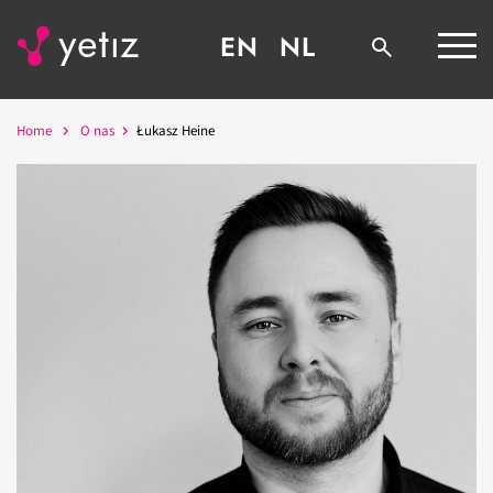
EN
NL
Home
O nas
Łukasz Heine