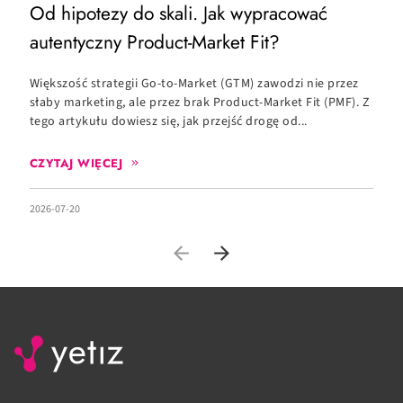
Od hipotezy do skali. Jak wypracować
O
autentyczny Product-Market Fit?
c
Większość strategii Go-to-Market (GTM) zawodzi nie przez
C
słaby marketing, ale przez brak Product-Market Fit (PMF). Z
c
tego artykułu dowiesz się, jak przejść drogę od...
zd
CZYTAJ WIĘCEJ
2026-07-20
20