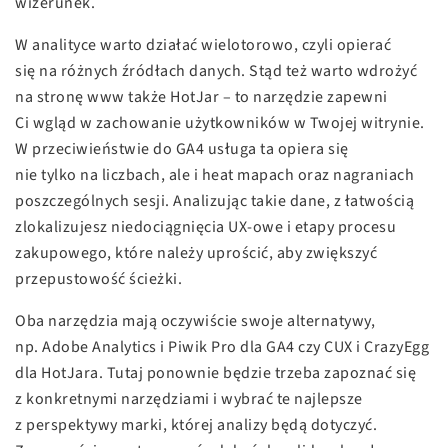
wizerunek.
W analityce warto działać wielotorowo, czyli opierać
się na różnych źródłach danych. Stąd też warto wdrożyć
na stronę www także HotJar – to narzędzie zapewni
Ci wgląd w zachowanie użytkowników w Twojej witrynie.
W przeciwieństwie do GA4 usługa ta opiera się
nie tylko na liczbach, ale i heat mapach oraz nagraniach
poszczególnych sesji. Analizując takie dane, z łatwością
zlokalizujesz niedociągnięcia UX-owe i etapy procesu
zakupowego, które należy uprościć, aby zwiększyć
przepustowość ścieżki.
Oba narzędzia mają oczywiście swoje alternatywy,
np. Adobe Analytics i Piwik Pro dla GA4 czy CUX i CrazyEgg
dla HotJara. Tutaj ponownie będzie trzeba zapoznać się
z konkretnymi narzędziami i wybrać te najlepsze
z perspektywy marki, której analizy będą dotyczyć.