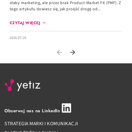
słaby marketing, ale przez brak Product-Market Fit (PMF). Z
c
tego artykułu dowiesz się, jak przejść drogę od...
zd
CZYTAJ WIĘCEJ
2026-07-20
20
Obserwuj nas na LinkedIn
STRATEGIA MARKI I KOMUNIKACJI