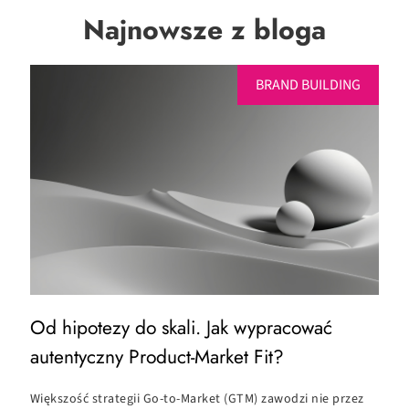
Najnowsze z bloga
BRAND BUILDING
Od hipotezy do skali. Jak wypracować
O
autentyczny Product-Market Fit?
c
Większość strategii Go-to-Market (GTM) zawodzi nie przez
C