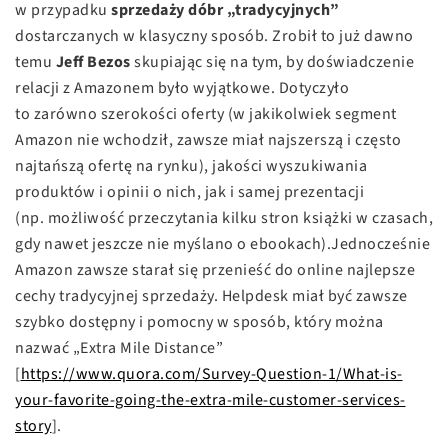
w przypadku
sprzedaży dóbr „tradycyjnych”
dostarczanych w klasyczny sposób. Zrobił to już dawno
temu
Jeff Bezos
skupiając się na tym, by doświadczenie
relacji z Amazonem było wyjątkowe. Dotyczyło
to zarówno szerokości oferty (w jakikolwiek segment
Amazon nie wchodził, zawsze miał najszerszą i często
najtańszą ofertę na rynku), jakości wyszukiwania
produktów i opinii o nich, jak i samej prezentacji
(np. możliwość przeczytania kilku stron książki w czasach,
gdy nawet jeszcze nie myślano o ebookach).Jednocześnie
Amazon zawsze starał się przenieść do online najlepsze
cechy tradycyjnej sprzedaży. Helpdesk miał być zawsze
szybko dostępny i pomocny w sposób, który można
nazwać „Extra Mile Distance”
[
https://www.quora.com/Survey-Question-1/What-is-
your-favorite-going-the-extra-mile-customer-services-
story
].