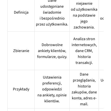
Dane
niejawnie
udostępniane
Dan
od użytkownika
Definicja
świadomie
be
na podstawie
i bezpośrednio
od inn
jego
przez użytkownika.
zachowania.
Analiza stron
Be
Dobrowolne
internetowych,
od 
Zbieranie
ankiety klientów,
dane CRM,
part
formularze, quizy.
historia
d
transakcji.
Dane
Ustawienia
przeglądania,
Udost
preferencji,
historia
Przykłady
odpowiedzi
zakupów, dane
od
na ankiety, opinie
konta, adres e-
bi
klientów.
mail.