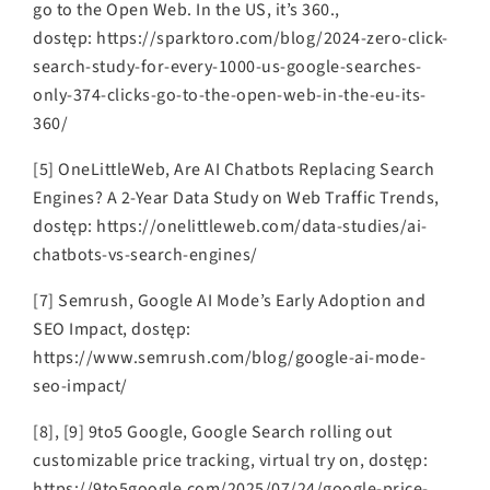
go to the Open Web. In the US, it’s 360.,
dostęp: https://sparktoro.com/blog/2024-zero-click-
search-study-for-every-1000-us-google-searches-
only-374-clicks-go-to-the-open-web-in-the-eu-its-
360/
[5] OneLittleWeb, Are AI Chatbots Replacing Search
Engines? A 2-Year Data Study on Web Traffic Trends,
dostęp: https://onelittleweb.com/data-studies/ai-
chatbots-vs-search-engines/
[7] Semrush, Google AI Mode’s Early Adoption and
SEO Impact, dostęp:
https://www.semrush.com/blog/google-ai-mode-
seo-impact/
[8], [9] 9to5 Google, Google Search rolling out
customizable price tracking, virtual try on, dostęp:
https://9to5google.com/2025/07/24/google-price-