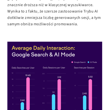
znacznie droższa niż w klasycznej wyszukiwarce.
Wynika to z faktu, że szersze zastosowanie Trybu AI
dotkliwie zmniejsza liczbę generowanych sesji, a tym
samym obniża możliwości promowania.