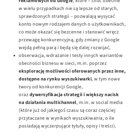
reklamowych od Google
, które – choć obecnie
w wielu przypadkach nie są lepsze od starych,
sprawdzonych strategii – pozwalają wysycać
konto nowym rodzajem danych o użytkownikach,
co może okazać się bezcenne i stanowić wręcz
przewagę konkurencyjną, gdy zmiany z Google
wejdą pełną parą i będą się dalej rozwijać,
obserwacja, wdrażanie i testy innych wariantów
obecności biznesu w sieci,
m.in
. poprzez
eksplorację możliwości oferowanych przez inne,
dostępne na rynku wyszukiwarki
, w tym nowe
twory od konkurencji Google,
oraz
dywersyfikacja strategii i większy nacisk
na działania multichannel
,
m.in
. w social media
(które już od jakiegoś czasu są coraz częściej
przytaczane w wynikach wyszukiwania, o ile
posiadają wyczerpujące tytuły, opisy i treści).