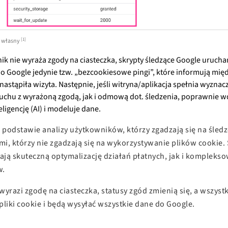
[1]
b własny
ik nie wyraża zgody na ciasteczka, skrypty śledzące Google urucham
do Google jedynie tzw. „bezcookiesowe pingi”, które informują międ
i nastąpiła wizyta. Następnie, jeśli witryna/aplikacja spełnia wyznac
uchu z wyrażoną zgodą, jak i odmową dot. śledzenia, poprawnie 
ligencję (AI) i modeluje dane.
a podstawie analizy użytkowników, którzy zgadzają się na śled
i, którzy nie zgadzają się na wykorzystywanie plików cookie. 
iają skuteczną optymalizację działań płatnych, jak i kompleks
w.
 wyrazi zgodę na ciasteczka, statusy zgód zmienią się, a wszyst
pliki cookie i będą wysyłać wszystkie dane do Google.