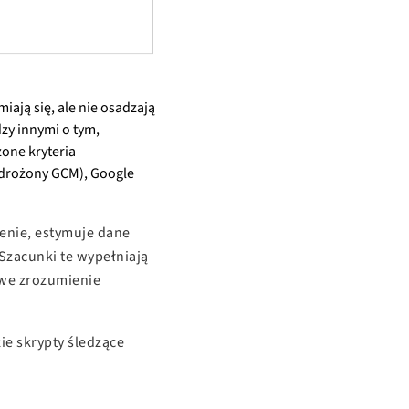
iają się, ale nie osadzają
zy innymi o tym,
zone kryteria
wdrożony GCM), Google
zenie, estymuje dane
Szacunki te wypełniają
owe zrozumienie
kie skrypty śledzące