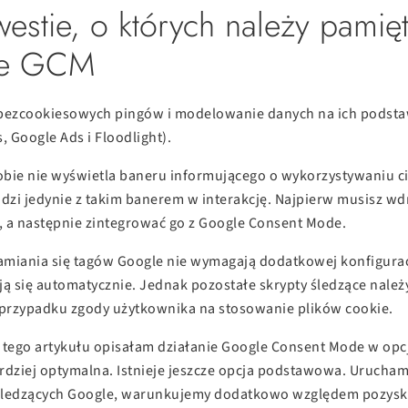
estie, o których należy pamię
ie GCM
 bezcookiesowych pingów i modelowanie danych na ich podstaw
, Google Ads i Floodlight).
bie nie wyświetla baneru informującego o wykorzystywaniu ci
zi jedynie z takim banerem w interakcję. Najpierw musisz wd
 a następnie zintegrować go z Google Consent Mode.
hamiania się tagów Google nie wymagają dodatkowej konfiguracj
ją się automatycznie. Jednak pozostałe skrypty śledzące nale
 przypadku zgody użytkownika na stosowanie plików cookie.
 tego artykułu opisałam działanie Google Consent Mode w op
rdziej optymalna. Istnieje jeszcze opcja podstawowa. Urucham
śledzących Google, warunkujemy dodatkowo względem pozyska