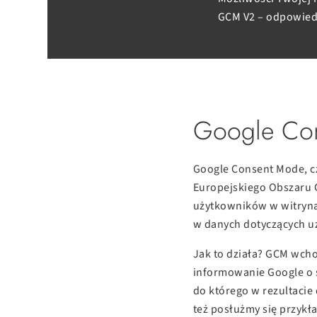
GCM V2 – odpowiedz
Google Cons
Google Consent Mode, cz
Europejskiego Obszaru 
użytkowników w witrynac
w danych dotyczących uż
Jak to działa? GCM wcho
informowanie Google o s
do którego w rezultacie
też posłużmy się przykł