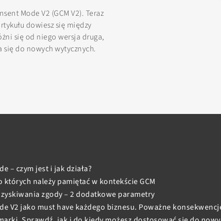
onsent Mode V2 (GCM V2). Teraz
rtykułu dowiesz się między
żni się od niego wersja druga,
a się do nowych wytycznych.
 – czym jest i jak działa?
o których należy pamiętać w kontekście GCM
 uzyskiwania zgody – 2 dodatkowe parametry
de V2 jako must have każdego biznesu. Poważne konsekwencje
marki. Sprawdź, jak i do kiedy możesz dostosować się do no