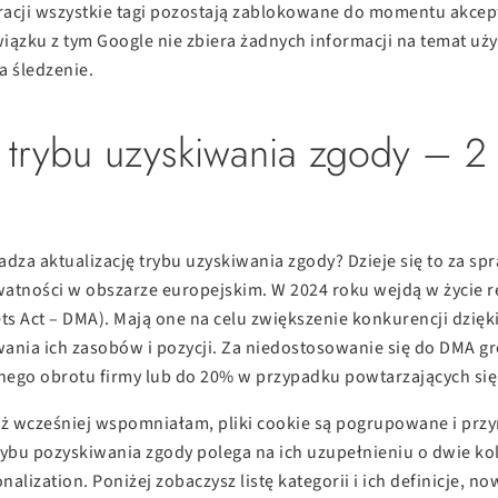
uracji wszystkie tagi pozostają zablokowane do momentu akcept
iązku z tym Google nie zbiera żadnych informacji na temat u
na śledzenie.
a trybu uzyskiwania zgody – 
za aktualizację trybu uzyskiwania zgody? Dzieje się to za sp
ywatności w obszarze europejskim. W 2024 roku wejdą w życie r
ets Act – DMA). Mają one na celu zwiększenie konkurencji dzię
nia ich zasobów i pozycji. Za niedostosowanie się do DMA gr
nego obrotu firmy lub do 20% w przypadku powtarzających się
uż wcześniej wspomniałam, pliki cookie są pogrupowane i prz
trybu pozyskiwania zgody polega na ich uzupełnieniu o dwie ko
alization. Poniżej zobaczysz listę kategorii i ich definicje, n