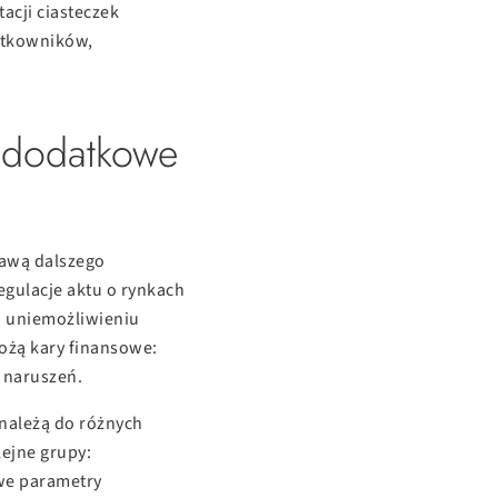
acji ciasteczek
żytkowników,
2 dodatkowe
rawą dalszego
egulacje aktu o rynkach
ki uniemożliwieniu
ożą kary finansowe:
 naruszeń.
ynależą do różnych
lejne grupy:
owe parametry