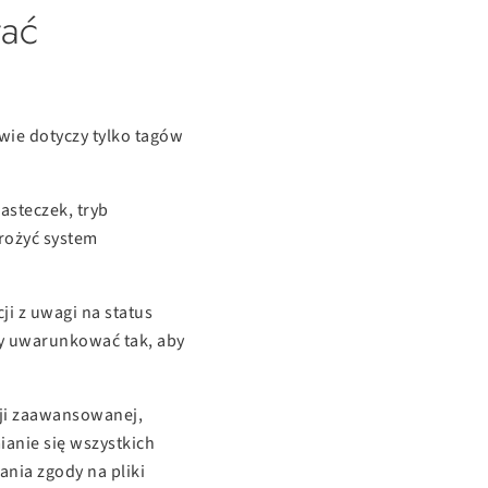
tać
ie dotyczy tylko tagów
asteczek, tryb
rożyć system
i z uwagi na status
ży uwarunkować tak, aby
cji zaawansowanej,
ianie się wszystkich
nia zgody na pliki