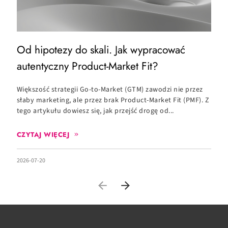
Od hipotezy do skali. Jak wypracować
O
autentyczny Product-Market Fit?
c
Większość strategii Go-to-Market (GTM) zawodzi nie przez
C
słaby marketing, ale przez brak Product-Market Fit (PMF). Z
c
tego artykułu dowiesz się, jak przejść drogę od...
zd
CZYTAJ WIĘCEJ
2026-07-20
20