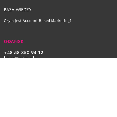
BAZA WIEDZY
Czym jest Account Based Marketing?
GDAŃSK
+48 58 350 94 12
biuro@yetiz.pl
Pl. Porozumienia Gdańskiego 1
lok. 119
80-864 Gdańsk
WARSZAWA
+48 22 535 33 59
warszawa@yetiz.pl
UTRECHT/HOLLAND