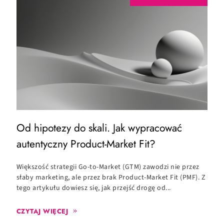
Od hipotezy do skali. Jak wypracować
O
autentyczny Product-Market Fit?
c
Większość strategii Go-to-Market (GTM) zawodzi nie przez
C
słaby marketing, ale przez brak Product-Market Fit (PMF). Z
c
tego artykułu dowiesz się, jak przejść drogę od...
zd
CZYTAJ WIĘCEJ