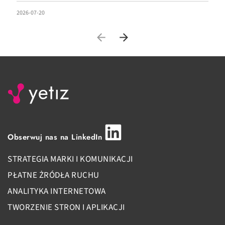
2026-07-20
20
Obserwuj nas na LinkedIn
STRATEGIA MARKI I KOMUNIKACJI
PŁATNE ŻRÓDŁA RUCHU
ANALITYKA INTERNETOWA
TWORZENIE STRON I APLIKACJI