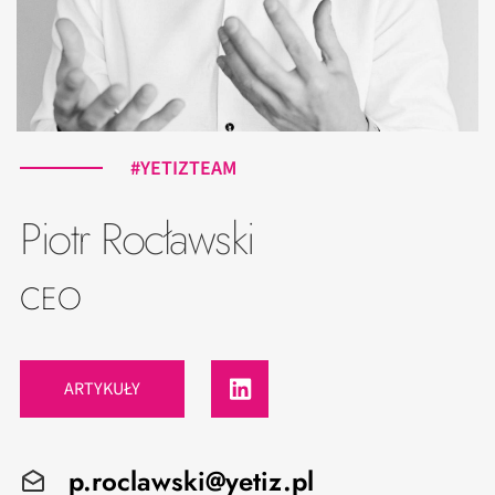
#YETIZTEAM
Piotr Rocławski
CEO
ARTYKUŁY
p.roclawski@yetiz.pl