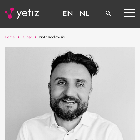
EN
NL
Home
O nas
Piotr Rocławski