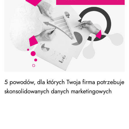
5 powodów, dla których Twoja firma potrzebuje
skonsolidowanych danych marketingowych
W marketingu, zwłaszcza cyfrowym, posługujemy się
dziesiątkami narzędzi, metryk, komunikatów. Każde z nich
zwraca wiele danych, które trudno ze sobą porównać,
a sprowadzenie ich…