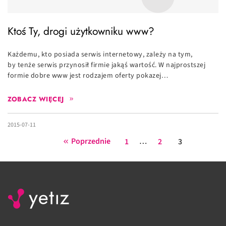
Ktoś Ty, drogi użytkowniku www?
Każdemu, kto posiada serwis internetowy, zależy na tym,
by tenże serwis przynosił firmie jakąś wartość. W najprostszej
formie dobre www jest rodzajem oferty pokazej…
ZOBACZ WIĘCEJ
2015-07-11
Poprzednie
…
1
2
3