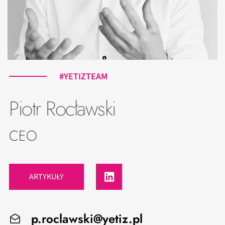
#YETIZTEAM
Piotr Rocławski
CEO
ARTYKUŁY
p.roclawski@yetiz.pl