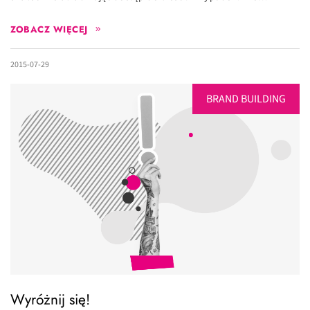
ZOBACZ WIĘCEJ
2015-07-29
BRAND BUILDING
Wyróżnij się!