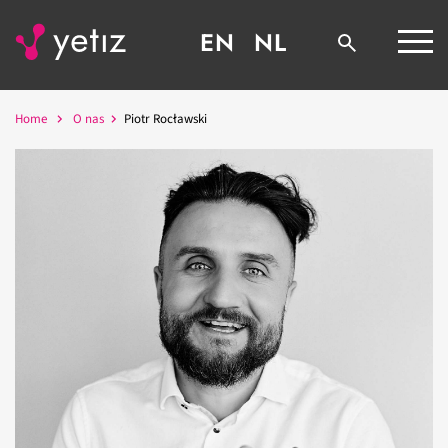
EN
NL
Home
O nas
Piotr Rocławski