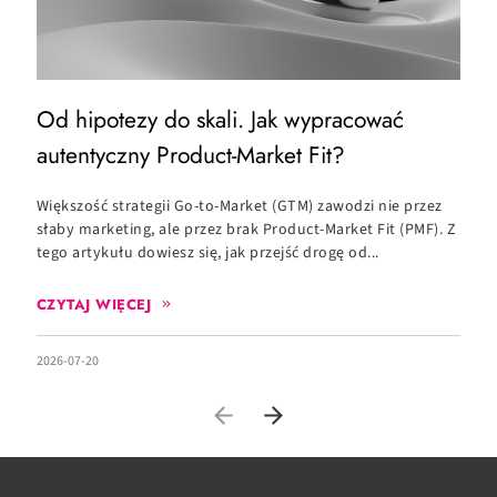
Od hipotezy do skali. Jak wypracować
O
autentyczny Product-Market Fit?
c
Większość strategii Go-to-Market (GTM) zawodzi nie przez
C
słaby marketing, ale przez brak Product-Market Fit (PMF). Z
c
tego artykułu dowiesz się, jak przejść drogę od...
zd
CZYTAJ WIĘCEJ
2026-07-20
20