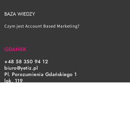
BAZA WIEDZY
Czym jest Account Based Marketing?
GDAŃSK
+48 58 350 94 12
biuro@yetiz.pl
Pl. Porozumienia Gdańskiego 1
lok. 119
80-864 Gdańsk
WARSZAWA
+48 22 535 33 59
warszawa@yetiz.pl
UTRECHT/HOLLAND