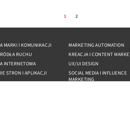
1
2
A MARKI I KOMUNIKACJI
MARKETING AUTOMATION
ŻRÓDŁA RUCHU
KREACJA I CONTENT MARKE
KA INTERNETOWA
UX/UI DESIGN
E STRON I APLIKACJI
SOCIAL MEDIA I INFLUENCE
MARKETING
WARSZAWA
350 94 12
+48 22 535 33 59
tiz.pl
warszawa@yetiz.pl