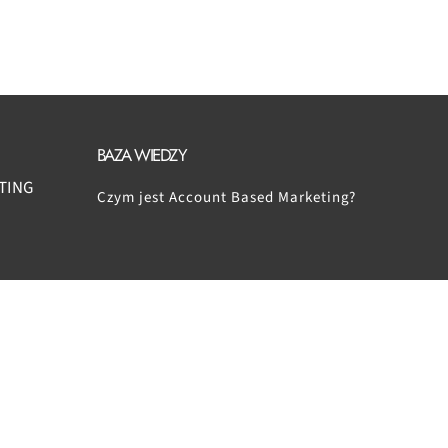
BAZA WIEDZY
TING
Czym jest Account Based Marketing?
UTRECHT/HOLLAND
+31 651 174 653
office@yetiz.nl