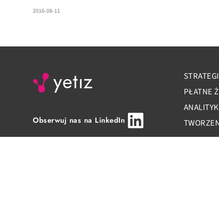
2016-08-11
STRATEGI
PŁATNE 
ANALITY
Obserwuj nas na LinkedIn
TWORZENI
GDAŃSK
+48 58 
biuro@ye