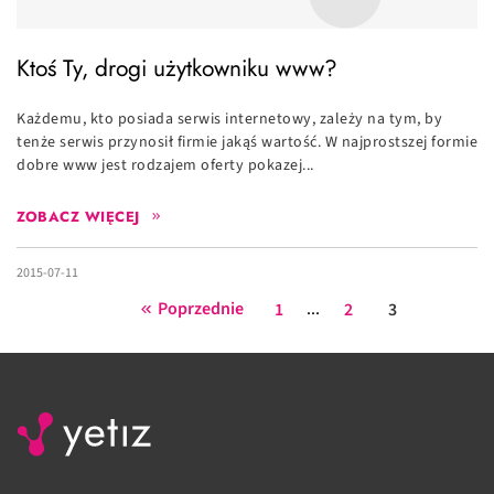
Ktoś Ty, drogi użytkowniku www?
Każdemu, kto posiada serwis internetowy, zależy na tym, by
tenże serwis przynosił firmie jakąś wartość. W najprostszej formie
dobre www jest rodzajem oferty pokazej...
ZOBACZ WIĘCEJ
2015-07-11
Poprzednie
...
1
2
3