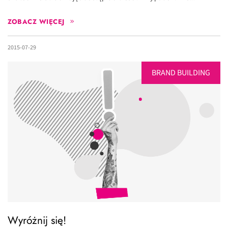
ZOBACZ WIĘCEJ
2015-07-29
BRAND BUILDING
Wyróżnij się!