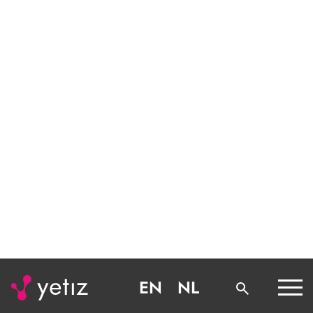
EN
NL
Home
Blog
Autorzy
Piotr Rocławski