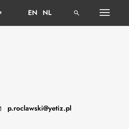
EN
NL
t
p.roclawski@yetiz.pl