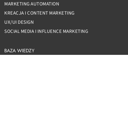
MARKETING AUTOMATION
KREACJA I CONTENT MARKETING
UX/UI DESIGN
SOCIAL MEDIA I INFLUENCE MARKETING
BAZA WIEDZY
Czym jest Account Based Marketing?
GDAŃSK
+48 58 350 94 12
biuro@yetiz.pl
Pl. Porozumienia Gdańskiego 1
lok. 119
80-864 Gdańsk