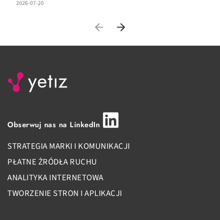
2026-07-20
20
Obserwuj nas na LinkedIn
STRATEGIA MARKI I KOMUNIKACJI
PŁATNE ŻRÓDŁA RUCHU
ANALITYKA INTERNETOWA
TWORZENIE STRON I APLIKACJI