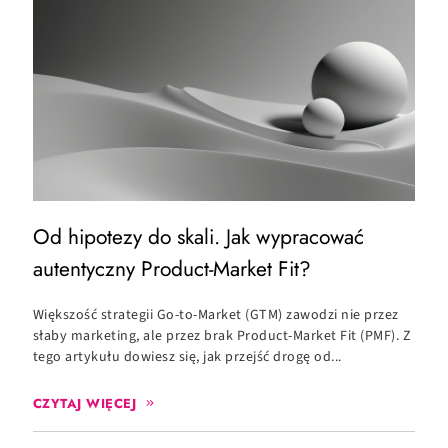
Od hipotezy do skali. Jak wypracować
O
autentyczny Product-Market Fit?
c
Większość strategii Go-to-Market (GTM) zawodzi nie przez
C
słaby marketing, ale przez brak Product-Market Fit (PMF). Z
c
tego artykułu dowiesz się, jak przejść drogę od...
zd
CZYTAJ WIĘCEJ