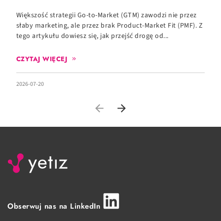
Większość strategii Go-to-Market (GTM) zawodzi nie przez
C
słaby marketing, ale przez brak Product-Market Fit (PMF). Z
c
tego artykułu dowiesz się, jak przejść drogę od...
zd
CZYTAJ WIĘCEJ
2026-07-20
20
Obserwuj nas na LinkedIn