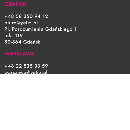
GDAŃSK
+48 58 350 94 12
biuro@yetiz.pl
Pl. Porozumienia Gdańskiego 1
lok. 119
80-864 Gdańsk
WARSZAWA
+48 22 535 33 59
warszawa@yetiz.pl
UTRECHT/HOLLAND
+31 651 174 653
office@yetiz.nl
Ina Boudier-Bakkerhove 20
3438PA Nieuwegein
Holland