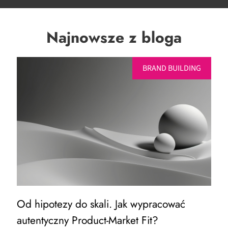
Najnowsze z bloga
BRAND BUILDING
Od hipotezy do skali. Jak wypracować
O
autentyczny Product-Market Fit?
c