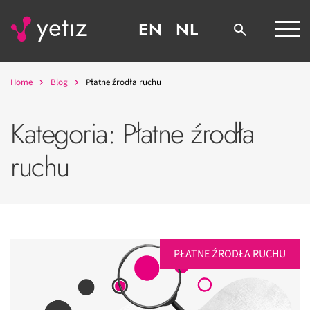
EN
NL
Home
Blog
Płatne źrodła ruchu
Kategoria:
Płatne źrodła
ruchu
PŁATNE ŹRODŁA RUCHU